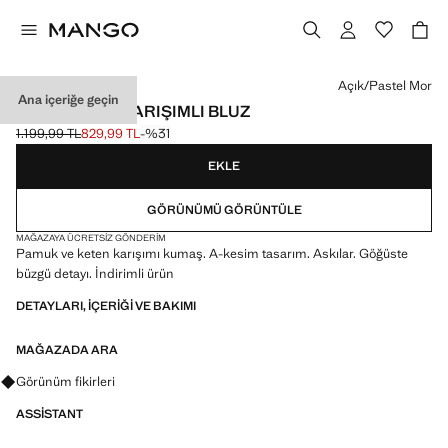
Bir renk seçin
Açık/Pastel Mor
Ana içeriğe geçin
YÜN-PAMUK KARIŞIMLI BLUZ
1.199,99 TL
829,99 TL
-%31
Üstü çizili ilk fiyat [1.199,99 TL ]
Güncel fiyat [829,99 TL ]
EKLE
GÖRÜNÜMÜ GÖRÜNTÜLE
MAĞAZAYA ÜCRETSIZ GÖNDERIM
Pamuk ve keten karışımı kumaş. A-kesim tasarım. Askılar. Göğüste
büzgü detayı. İndirimli ürün
DETAYLARI, IÇERIĞI VE BAKIMI
MAĞAZADA ARA
Görünümler, ürünler ve trendler hakkında sorular sorun
Görünüm fikirleri
ASSISTANT