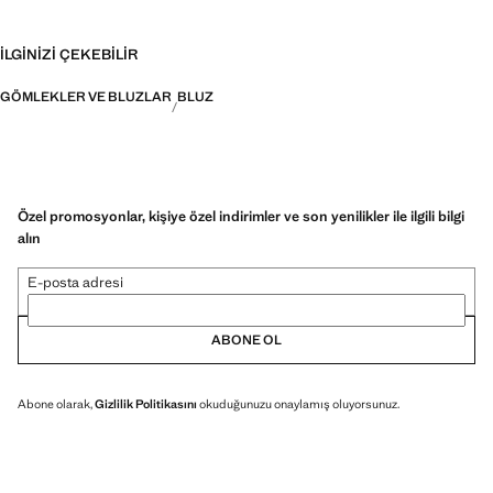
İLGINIZI ÇEKEBILIR
GÖMLEKLER VE BLUZLAR
BLUZ
Özel promosyonlar, kişiye özel indirimler ve son yenilikler ile ilgili bilgi
alın
E-posta adresi
ABONE OL
Abone olarak,
Gizlilik Politikasını
okuduğunuzu onaylamış oluyorsunuz.