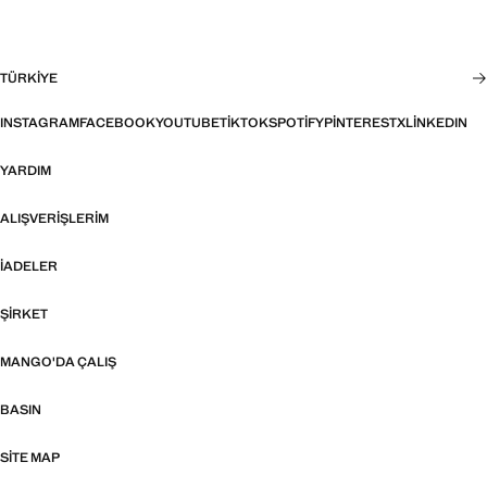
TÜRKIYE
INSTAGRAM
FACEBOOK
YOUTUBE
TIKTOK
SPOTIFY
PINTEREST
X
LINKEDIN
YARDIM
ALIŞVERIŞLERIM
İADELER
ŞIRKET
MANGO'DA ÇALIŞ
BASIN
SITE MAP