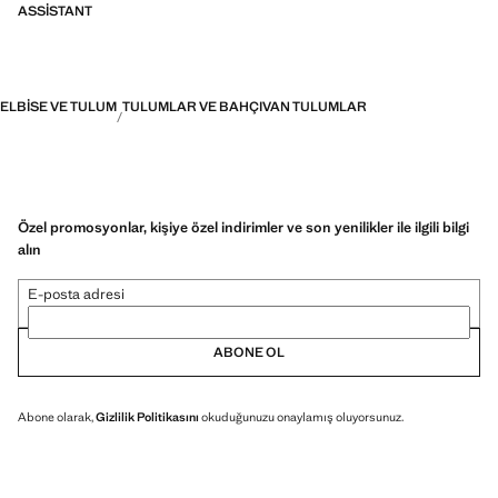
ASSISTANT
ELBISE VE TULUM
TULUMLAR VE BAHÇIVAN TULUMLAR
Özel promosyonlar, kişiye özel indirimler ve son yenilikler ile ilgili bilgi
alın
E-posta adresi
ABONE OL
Abone olarak,
Gizlilik Politikasını
okuduğunuzu onaylamış oluyorsunuz.