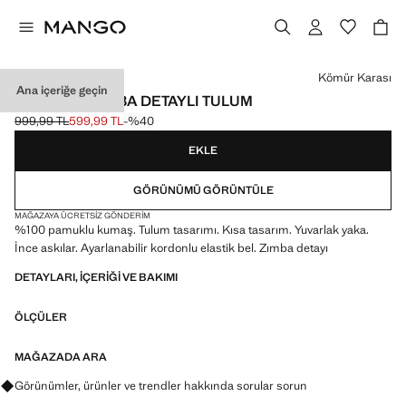
Bir renk seçin
Kömür Karası
Ana içeriğe geçin
PAMUKLU ZIMBA DETAYLI TULUM
999,99 TL
599,99 TL
-%40
Üstü çizili ilk fiyat [999,99 TL ]
Güncel fiyat [599,99 TL ]
EKLE
GÖRÜNÜMÜ GÖRÜNTÜLE
MAĞAZAYA ÜCRETSIZ GÖNDERIM
%100 pamuklu kumaş. Tulum tasarımı. Kısa tasarım. Yuvarlak yaka.
İnce askılar. Ayarlanabilir kordonlu elastik bel. Zımba detayı
DETAYLARI, IÇERIĞI VE BAKIMI
ÖLÇÜLER
MAĞAZADA ARA
Görünümler, ürünler ve trendler hakkında sorular sorun