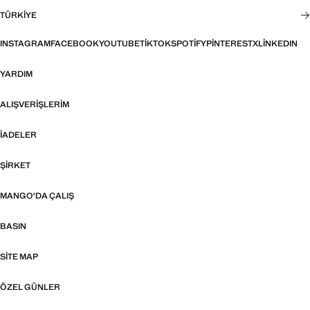
TÜRKIYE
INSTAGRAM
FACEBOOK
YOUTUBE
TIKTOK
SPOTIFY
PINTEREST
X
LINKEDIN
YARDIM
ALIŞVERIŞLERIM
İADELER
ŞIRKET
MANGO'DA ÇALIŞ
BASIN
SITE MAP
ÖZEL GÜNLER