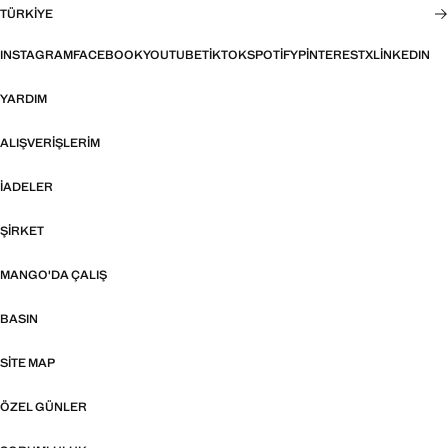
TÜRKIYE
INSTAGRAM
FACEBOOK
YOUTUBE
TIKTOK
SPOTIFY
PINTEREST
X
LINKEDIN
YARDIM
ALIŞVERIŞLERIM
İADELER
ŞIRKET
MANGO'DA ÇALIŞ
BASIN
SITE MAP
ÖZEL GÜNLER