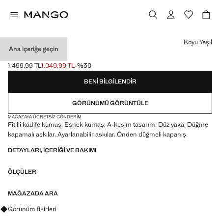
Bir renk seçin
Koyu Yeşil
Ana içeriğe geçin
KADIFE JILE
1.499,99 TL
1.049,99 TL
-%30
Üstü çizili ilk fiyat [1.499,99 TL ]
Güncel fiyat [1.049,99 TL ]
BENI BILGILENDIR
GÖRÜNÜMÜ GÖRÜNTÜLE
MAĞAZAYA ÜCRETSIZ GÖNDERIM
Fitilli kadife kumaş. Esnek kumaş. A-kesim tasarım. Düz yaka. Düğme
kapamalı askılar. Ayarlanabilir askılar. Önden düğmeli kapanış
DETAYLARI, IÇERIĞI VE BAKIMI
ÖLÇÜLER
MAĞAZADA ARA
Görünümler, ürünler ve trendler hakkında sorular sorun
Görünüm fikirleri