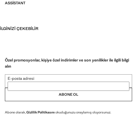
ASSISTANT
İLGINIZI ÇEKEBILIR
Özel promosyonlar, kişiye özel indirimler ve son yenilikler ile ilgili bilgi
alın
E-posta adresi
ABONE OL
Abone olarak,
Gizlilik Politikasını
okuduğunuzu onaylamış oluyorsunuz.