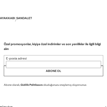
AYAKKABI
SANDALET
Özel promosyonlar, kişiye özel indirimler ve son yenilikler ile ilgili bilgi
alın
E-posta adresi
ABONE OL
Abone olarak,
Gizlilik Politikasını
okuduğunuzu onaylamış oluyorsunuz.