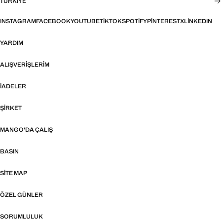
TÜRKIYE
INSTAGRAM
FACEBOOK
YOUTUBE
TIKTOK
SPOTIFY
PINTEREST
X
LINKEDIN
YARDIM
ALIŞVERIŞLERIM
İADELER
ŞIRKET
MANGO'DA ÇALIŞ
BASIN
SITE MAP
ÖZEL GÜNLER
SORUMLULUK