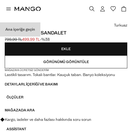
Bir renk seçin
Turkuaz
Ana içeriğe geçin
TOKALI LASTIK SANDALET
799,99 TL
499,99 TL
-%38
Üstü çizili ilk fiyat [799,99 TL ]
Güncel fiyat [499,99 TL ]
EKLE
GÖRÜNÜMÜ GÖRÜNTÜLE
MAĞAZAYA ÜCRETSIZ GÖNDERIM
Lastikli tasarım. Tokalı bantlar. Kauçuk taban. Banyo koleksiyonu
DETAYLARI, IÇERIĞI VE BAKIMI
ÖLÇÜLER
MAĞAZADA ARA
Kargo, iadeler ve daha fazlası hakkında soru sorun
ASSISTANT