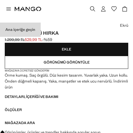
Bir renk seçin
Ekrü
Ana içeriğe geçin
HALAT ÖRGÜLÜ HIRKA
1.299,99 TL
529,99 TL
-%59
Üstü çizili ilk fiyat [1.299,99 TL ]
Güncel fiyat [529,99 TL ]
EKLE
GÖRÜNÜMÜ GÖRÜNTÜLE
MAĞAZAYA ÜCRETSIZ GÖNDERIM
Örme kumaş. Saç örgülü. Düz kesim tasarım. Yuvarlak yaka. Uzun kollu.
Önden düğmeli kapanış. Yaka, manşetler ve etek ucu nervürlü. İndirimli
ürün
DETAYLARI, IÇERIĞI VE BAKIMI
ÖLÇÜLER
MAĞAZADA ARA
Görünümler, ürünler ve trendler hakkında sorular sorun