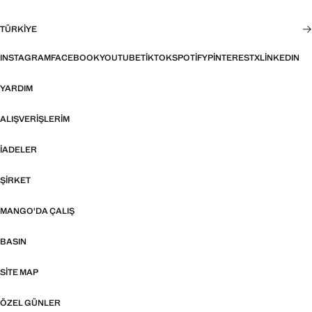
TÜRKIYE
INSTAGRAM
FACEBOOK
YOUTUBE
TIKTOK
SPOTIFY
PINTEREST
X
LINKEDIN
YARDIM
ALIŞVERIŞLERIM
İADELER
ŞIRKET
MANGO'DA ÇALIŞ
BASIN
SITE MAP
ÖZEL GÜNLER