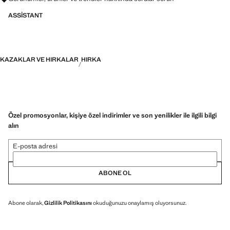
ASSISTANT
KAZAKLAR VE HIRKALAR
HIRKA
Özel promosyonlar, kişiye özel indirimler ve son yenilikler ile ilgili bilgi
alın
E-posta adresi
ABONE OL
Abone olarak,
Gizlilik Politikasını
okuduğunuzu onaylamış oluyorsunuz.