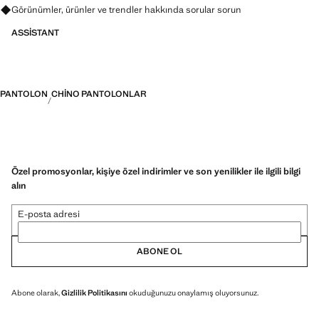
Görünümler, ürünler ve trendler hakkında sorular sorun
ASSISTANT
PANTOLON
CHINO PANTOLONLAR
Özel promosyonlar, kişiye özel indirimler ve son yenilikler ile ilgili bilgi
alın
E-posta adresi
ABONE OL
Abone olarak,
Gizlilik Politikasını
okuduğunuzu onaylamış oluyorsunuz.