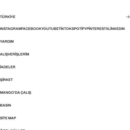
TÜRKIYE
INSTAGRAM
FACEBOOK
YOUTUBE
TIKTOK
SPOTIFY
PINTEREST
X
LINKEDIN
YARDIM
ALIŞVERIŞLERIM
İADELER
ŞIRKET
MANGO'DA ÇALIŞ
BASIN
SITE MAP