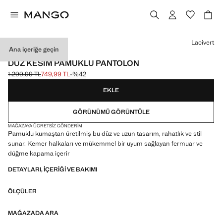
Bir renk seçin
Lacivert
Ana içeriğe geçin
CELEBRATION
DÜZ KESIM PAMUKLU PANTOLON
1.299,99 TL
749,99 TL
-%42
Üstü çizili ilk fiyat [1.299,99 TL ]
Güncel fiyat [749,99 TL ]
EKLE
GÖRÜNÜMÜ GÖRÜNTÜLE
MAĞAZAYA ÜCRETSIZ GÖNDERIM
Pamuklu kumaştan üretilmiş bu düz ve uzun tasarım, rahatlık ve stil
sunar. Kemer halkaları ve mükemmel bir uyum sağlayan fermuar ve
düğme kapama içerir
DETAYLARI, IÇERIĞI VE BAKIMI
ÖLÇÜLER
MAĞAZADA ARA