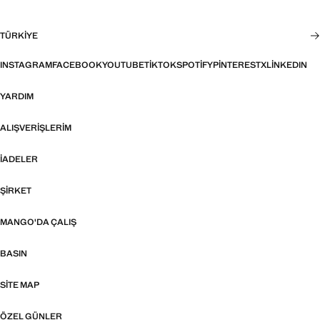
TÜRKIYE
INSTAGRAM
FACEBOOK
YOUTUBE
TIKTOK
SPOTIFY
PINTEREST
X
LINKEDIN
YARDIM
ALIŞVERIŞLERIM
İADELER
ŞIRKET
MANGO'DA ÇALIŞ
BASIN
SITE MAP
ÖZEL GÜNLER