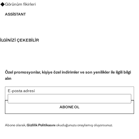
Görünümler, ürünler ve trendler hakkında sorular sorun
Görünüm fikirleri
ASSISTANT
İLGINIZI ÇEKEBILIR
Özel promosyonlar, kişiye özel indirimler ve son yenilikler ile ilgili bilgi
alın
E-posta adresi
ABONE OL
Abone olarak,
Gizlilik Politikasını
okuduğunuzu onaylamış oluyorsunuz.