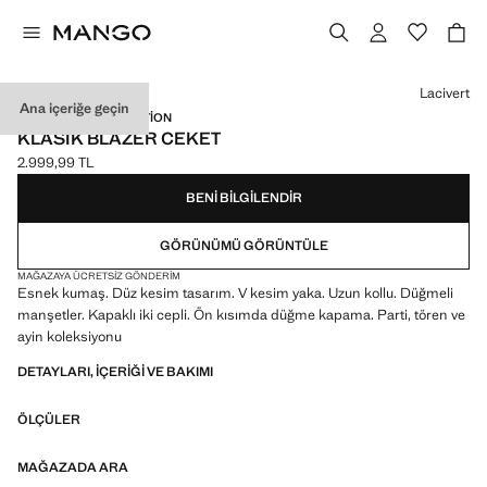
Bir renk seçin
Lacivert
Ana içeriğe geçin
NEW NOW / CELEBRATION
KLASIK BLAZER CEKET
2.999,99 TL
Güncel fiyat [2.999,99 TL ]
BENI BILGILENDIR
GÖRÜNÜMÜ GÖRÜNTÜLE
MAĞAZAYA ÜCRETSIZ GÖNDERIM
Esnek kumaş. Düz kesim tasarım. V kesim yaka. Uzun kollu. Düğmeli
manşetler. Kapaklı iki cepli. Ön kısımda düğme kapama. Parti, tören ve
ayin koleksiyonu
DETAYLARI, IÇERIĞI VE BAKIMI
ÖLÇÜLER
MAĞAZADA ARA