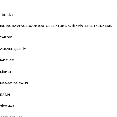
TÜRKIYE
INSTAGRAM
FACEBOOK
YOUTUBE
TIKTOK
SPOTIFY
PINTEREST
X
LINKEDIN
YARDIM
ALIŞVERIŞLERIM
İADELER
ŞIRKET
MANGO'DA ÇALIŞ
BASIN
SITE MAP