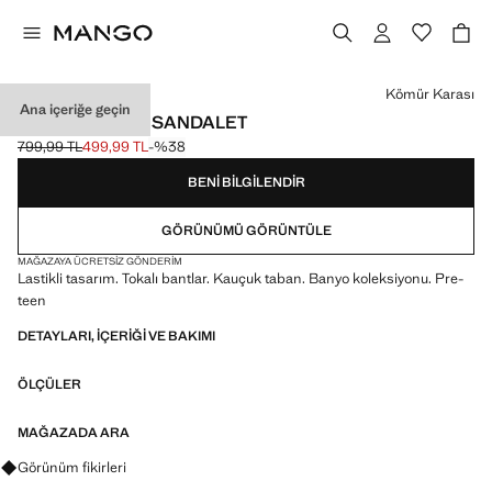
Bir renk seçin
Kömür Karası
Ana içeriğe geçin
TOKALI LASTIK SANDALET
799,99 TL
499,99 TL
-%38
Üstü çizili ilk fiyat [799,99 TL ]
Güncel fiyat [499,99 TL ]
BENI BILGILENDIR
GÖRÜNÜMÜ GÖRÜNTÜLE
MAĞAZAYA ÜCRETSIZ GÖNDERIM
Lastikli tasarım. Tokalı bantlar. Kauçuk taban. Banyo koleksiyonu. Pre-
teen
DETAYLARI, IÇERIĞI VE BAKIMI
ÖLÇÜLER
MAĞAZADA ARA
Görünümler, ürünler ve trendler hakkında sorular sorun
Görünüm fikirleri