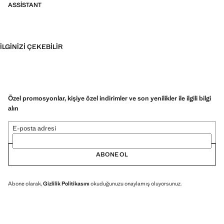
ASSISTANT
İLGINIZI ÇEKEBILIR
Özel promosyonlar, kişiye özel indirimler ve son yenilikler ile ilgili bilgi
alın
E-posta adresi
ABONE OL
Abone olarak,
Gizlilik Politikasını
okuduğunuzu onaylamış oluyorsunuz.