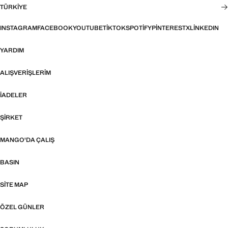
TÜRKIYE
INSTAGRAM
FACEBOOK
YOUTUBE
TIKTOK
SPOTIFY
PINTEREST
X
LINKEDIN
YARDIM
ALIŞVERIŞLERIM
İADELER
ŞIRKET
MANGO'DA ÇALIŞ
BASIN
SITE MAP
ÖZEL GÜNLER