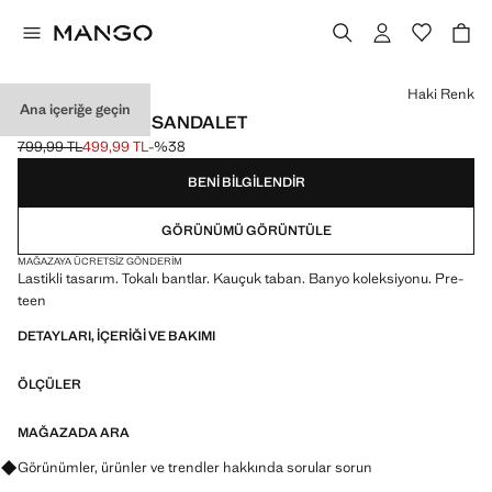
Bir renk seçin
Haki Renk
Ana içeriğe geçin
TOKALI LASTIK SANDALET
799,99 TL
499,99 TL
-%38
Üstü çizili ilk fiyat [799,99 TL ]
Güncel fiyat [499,99 TL ]
BENI BILGILENDIR
GÖRÜNÜMÜ GÖRÜNTÜLE
MAĞAZAYA ÜCRETSIZ GÖNDERIM
Lastikli tasarım. Tokalı bantlar. Kauçuk taban. Banyo koleksiyonu. Pre-
teen
DETAYLARI, IÇERIĞI VE BAKIMI
ÖLÇÜLER
MAĞAZADA ARA
Görünümler, ürünler ve trendler hakkında sorular sorun