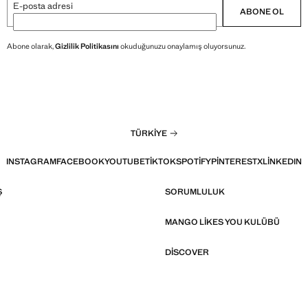
E-posta adresi
ABONE OL
Abone olarak,
Gizlilik Politikasını
okuduğunuzu onaylamış oluyorsunuz.
TÜRKIYE
INSTAGRAM
FACEBOOK
YOUTUBE
TIKTOK
SPOTIFY
PINTEREST
X
LINKEDIN
Ş
SORUMLULUK
MANGO LIKES YOU KULÜBÜ
DISCOVER