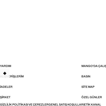
YARDIM
MANGO'DA ÇALI
ALIŞVERIŞLERIM
BASIN
İADELER
SITE MAP
ŞIRKET
ÖZEL GÜNLER
GIZLILIK POLITIKASI VE ÇEREZLER
GENEL SATIŞ KOŞULLARI
ETIK KANAL