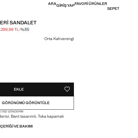
ARA
FAVORI ÜRÜNLER
GIRIŞ YAP
SEPET
DERI SANDALET
1.299,99 TL
-%35
k fiyat [1.999,99 TL ]
[1.299,99 TL ]
in
Orta Kahverengi
!
L. İSTIYORUM!
EKLE
FAVORI OLARAK KAYDET
GÖRÜNÜMÜ GÖRÜNTÜLE
ETSIZ GÖNDERIM
risi. Bant tasarımlı. Toka kapamalı
IÇERIĞI VE BAKIMI