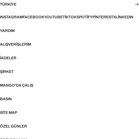
TÜRKIYE
INSTAGRAM
FACEBOOK
YOUTUBE
TIKTOK
SPOTIFY
PINTEREST
X
LINKEDIN
YARDIM
ALIŞVERIŞLERIM
İADELER
ŞIRKET
MANGO'DA ÇALIŞ
BASIN
SITE MAP
ÖZEL GÜNLER