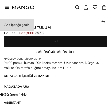
Bir renk seçin
Yeşil
Ana içeriğe geçin
UZUN PAMUKLU TULUM
1.299,99 TL
799,99 TL
-%38
Üstü çizili ilk fiyat [1.299,99 TL ]
Güncel fiyat [799,99 TL ]
EKLE
GÖRÜNÜMÜ GÖRÜNTÜLE
MAĞAZAYA ÜCRETSIZ GÖNDERIM
%100 pamuk kumaş. Düz kesim tasarım. Uzun tasarım. Düz yaka.
Askılar. Ön tarafta düğme detayı. İndirimli ürün
DETAYLARI, IÇERIĞI VE BAKIMI
MAĞAZADA ARA
Görünümler, ürünler ve trendler hakkında sorular sorun
Görünüm fikirleri
ASSISTANT