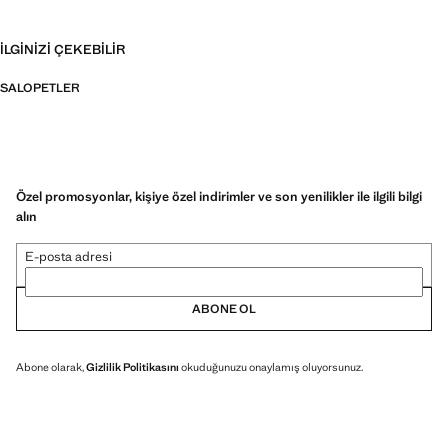
İLGINIZI ÇEKEBILIR
SALOPETLER
Özel promosyonlar, kişiye özel indirimler ve son yenilikler ile ilgili bilgi
alın
E-posta adresi
ABONE OL
Abone olarak,
Gizlilik Politikasını
okuduğunuzu onaylamış oluyorsunuz.