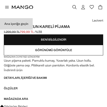
Bir renk seçin
Lacivert
Ana içeriğe geçin
İKI PARÇALI UZUN KARELI PIJAMA
1.299,99 TL
799,99 TL
-%38
Üstü çizili ilk fiyat [1.299,99 TL ]
Güncel fiyat [799,99 TL ]
BENI BILGILENDIR
GÖRÜNÜMÜ GÖRÜNTÜLE
MAĞAZAYA ÜCRETSIZ GÖNDERIM
Uzun pijama paketi. Pamuklu kumaş. Yuvarlak yaka. Uzun kollu.
Göğüste yama cep. Pötikareli uzun pantolon. Kordonlu elastik bel.
İndirimli ürün
DETAYLARI, IÇERIĞI VE BAKIMI
ÖLÇÜLER
MAĞAZADA ARA
Görünümler, ürünler ve trendler hakkında sorular sorun
Görünüm fikirleri