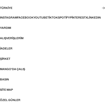
TÜRKIYE
INSTAGRAM
FACEBOOK
YOUTUBE
TIKTOK
SPOTIFY
PINTEREST
X
LINKEDIN
YARDIM
ALIŞVERIŞLERIM
İADELER
ŞIRKET
MANGO'DA ÇALIŞ
BASIN
SITE MAP
ÖZEL GÜNLER