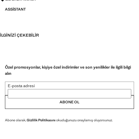
ASSISTANT
İLGINIZI ÇEKEBILIR
Özel promosyonlar, kişiye özel indirimler ve son yenilikler ile ilgili bilgi
alın
E-posta adresi
ABONE OL
Abone olarak,
Gizlilik Politikasını
okuduğunuzu onaylamış oluyorsunuz.