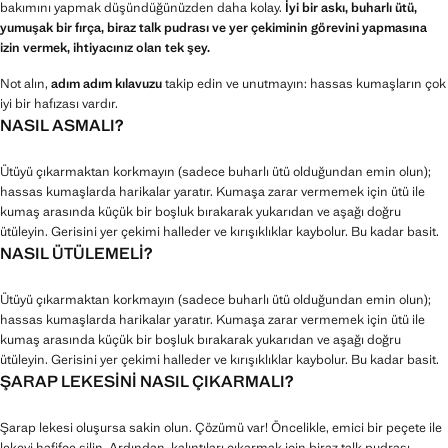
bakımını yapmak düşündüğünüzden daha kolay.
İyi bir askı, buharlı ütü,
yumuşak bir fırça, biraz talk pudrası ve yer çekiminin görevini yapmasına
izin vermek, ihtiyacınız olan tek şey.
Not alın,
adım adım kılavuzu
takip edin ve unutmayın: hassas kumaşların çok
iyi bir hafızası vardır.
NASIL ASMALI?
Ütüyü çıkarmaktan korkmayın (sadece buharlı ütü olduğundan emin olun);
hassas kumaşlarda harikalar yaratır. Kumaşa zarar vermemek için ütü ile
kumaş arasında küçük bir boşluk bırakarak yukarıdan ve aşağı doğru
ütüleyin. Gerisini yer çekimi halleder ve kırışıklıklar kaybolur. Bu kadar basit.
NASIL ÜTÜLEMELI?
Ütüyü çıkarmaktan korkmayın (sadece buharlı ütü olduğundan emin olun);
hassas kumaşlarda harikalar yaratır. Kumaşa zarar vermemek için ütü ile
kumaş arasında küçük bir boşluk bırakarak yukarıdan ve aşağı doğru
ütüleyin. Gerisini yer çekimi halleder ve kırışıklıklar kaybolur. Bu kadar basit.
ŞARAP LEKESINI NASIL ÇIKARMALI?
Şarap lekesi oluşursa sakin olun. Çözümü var! Öncelikle, emici bir peçete ile
lekeyi hafifçe silin. Ardından, kalıntıları çıkarmak için biraz talk pudrası