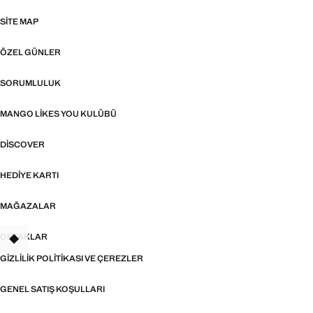
SITE MAP
ÖZEL GÜNLER
SORUMLULUK
MANGO LIKES YOU KULÜBÜ
DISCOVER
HEDIYE KARTI
MAĞAZALAR
ORTAKLAR
TANT
GIZLILIK POLITIKASI VE ÇEREZLER
GENEL SATIŞ KOŞULLARI