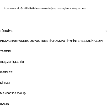
Abone olarak,
Gizlilik Politikasını
okuduğunuzu onaylamış oluyorsunuz.
TÜRKIYE
INSTAGRAM
FACEBOOK
YOUTUBE
TIKTOK
SPOTIFY
PINTEREST
X
LINKEDIN
YARDIM
ALIŞVERIŞLERIM
İADELER
ŞIRKET
MANGO'DA ÇALIŞ
BASIN