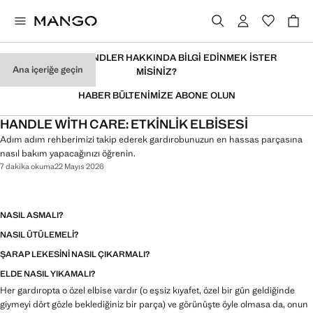
EN SON TRENDLER HAKKINDA BILGI EDINMEK ISTER
Ana içeriğe geçin
MISINIZ?
HABER BÜLTENIMIZE ABONE OLUN
HANDLE WİTH CARE: ETKINLIK ELBISESI
Adım adım rehberimizi takip ederek gardırobunuzun en hassas parçasına
nasıl bakım yapacağınızı öğrenin.
7 dakika okuma
22 Mayıs 2026
NASIL ASMALI?
NASIL ÜTÜLEMELI?
ŞARAP LEKESINI NASIL ÇIKARMALI?
ELDE NASIL YIKAMALI?
Her gardıropta o özel elbise vardır (o eşsiz kıyafet, özel bir gün geldiğinde
giymeyi dört gözle beklediğiniz bir parça) ve görünüşte öyle olmasa da, onun