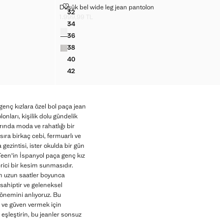
NTOLON
DÜŞÜK BEL WIDE LEG JEAN PANTOLON
Düşük bel wide leg jean pantolon
Bedenler
32
PANTOLON
DÜŞÜK BEL WIDE LEG JEAN PANTOLON
1.999,99 TL
Güncel fiyat [1.999,99 TL ]
34
Renkler
PANTOLON
DÜŞÜK BEL WIDE LEG JEAN PANTOLON
36
PANTOLON
DÜŞÜK BEL WIDE LEG JEAN PANTOLON
38
PANTOLON
DÜŞÜK BEL WIDE LEG JEAN PANTOLON
40
PANTOLON
DÜŞÜK BEL WIDE LEG JEAN PANTOLON
42
PANTOLON
DÜŞÜK BEL WIDE LEG JEAN PANTOLON
genç kızlara özel bol paça jean
nları, kişilik dolu gündelik
ında moda ve rahatlığı bir
ıra birkaç cebi, fermuarlı ve
 gezintisi, ister okulda bir gün
Teen'in İspanyol paça genç kız
erici bir kesim sunmasıdır.
en uzun saatler boyunca
sahiptir ve geleneksel
 önemini anlıyoruz. Bu
 ve güven vermek için
a eşleştirin, bu jeanler sonsuz