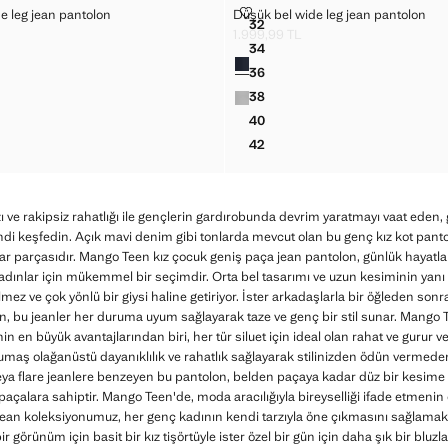
LI WIDE LEG JEAN PANTOLON
DÜŞÜK BEL WIDE LEG JEAN PA
de leg jean pantolon
Düşük bel wide leg jean pantolon
Bedenler
32
AYLI WIDE LEG JEAN PANTOLON
DÜŞÜK BEL WIDE LEG JEAN 
1.999,99 TL
9,99 TL ]
Güncel fiyat [1.999,99 TL ]
34
Renkler
AYLI WIDE LEG JEAN PANTOLON
DÜŞÜK BEL WIDE LEG JEAN 
36
AYLI WIDE LEG JEAN PANTOLON
DÜŞÜK BEL WIDE LEG JEAN 
38
AYLI WIDE LEG JEAN PANTOLON
DÜŞÜK BEL WIDE LEG JEAN 
40
AYLI WIDE LEG JEAN PANTOLON
DÜŞÜK BEL WIDE LEG JEAN 
42
AYLI WIDE LEG JEAN PANTOLON
DÜŞÜK BEL WIDE LEG JEAN 
 ve rakipsiz rahatlığı ile gençlerin gardırobunda devrim yaratmayı vaat eden, 
di keşfedin. Açık mavi denim gibi tonlarda mevcut olan bu genç kız kot pantolo
 parçasıdır. Mango Teen kız çocuk geniş paça jean pantolon, günlük hayatlar
dınlar için mükemmel bir seçimdir. Orta bel tasarımı ve uzun kesiminin yanı s
mez ve çok yönlü bir giysi haline getiriyor. İster arkadaşlarla bir öğleden sonra
sun, bu jeanler her duruma uyum sağlayarak taze ve genç bir stil sunar. Mango 
in en büyük avantajlarından biri, her tür siluet için ideal olan rahat ve gurur v
umaş olağanüstü dayanıklılık ve rahatlık sağlayarak stilinizden ödün vermed
veya flare jeanlere benzeyen bu pantolon, belden paçaya kadar düz bir kesime 
açalara sahiptir. Mango Teen'de, moda aracılığıyla bireyselliği ifade etmenin
jean koleksiyonumuz, her genç kadının kendi tarzıyla öne çıkmasını sağlamak
ir görünüm için basit bir kız tişörtüyle ister özel bir gün için daha şık bir bluzl