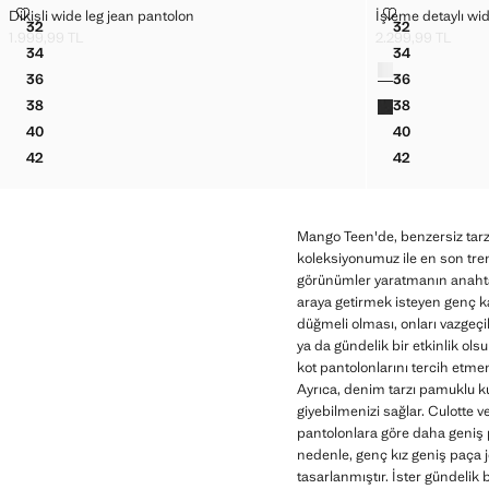
DIKIŞLI WIDE LEG JEAN PANTOLON
İŞLEME DETAY
Dikişli wide leg jean pantolon
İşleme detaylı wi
Bedenler
Bedenler
32
32
DIKIŞLI WIDE LEG JEAN PANTOLON
İŞLEME DET
1.999,99 TL
2.299,99 TL
Güncel fiyat [1.999,99 TL ]
Güncel fiyat [2.29
34
34
Renkler
DIKIŞLI WIDE LEG JEAN PANTOLON
İŞLEME DET
36
36
DIKIŞLI WIDE LEG JEAN PANTOLON
İŞLEME DET
38
38
DIKIŞLI WIDE LEG JEAN PANTOLON
İŞLEME DET
40
40
DIKIŞLI WIDE LEG JEAN PANTOLON
İŞLEME DET
42
42
DIKIŞLI WIDE LEG JEAN PANTOLON
İŞLEME DET
Mango Teen'de, benzersiz tarzı
koleksiyonumuz ile en son tren
görünümler yaratmanın anahtar
araya getirmek isteyen genç ka
düğmeli olması, onları vazgeçil
ya da gündelik bir etkinlik ol
kot pantolonlarını tercih etmen
Ayrıca, denim tarzı pamuklu k
giyebilmenizi sağlar. Culotte 
pantolonlara göre daha geniş p
nedenle, genç kız geniş paça 
tasarlanmıştır. İster gündelik b