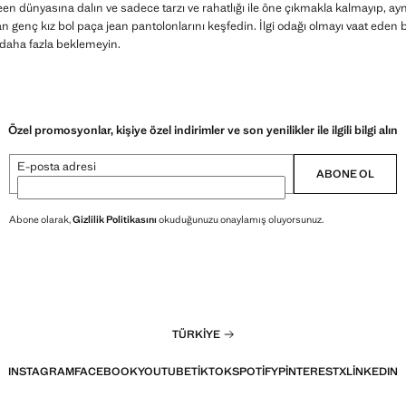
een dünyasına dalın ve sadece tarzı ve rahatlığı ile öne çıkmakla kalmayıp, a
 genç kız bol paça jean pantolonlarını keşfedin. İlgi odağı olmayı vaat eden
daha fazla beklemeyin.
Özel promosyonlar, kişiye özel indirimler ve son yenilikler ile ilgili bilgi alın
E-posta adresi
ABONE OL
Abone olarak,
Gizlilik Politikasını
okuduğunuzu onaylamış oluyorsunuz.
TÜRKIYE
INSTAGRAM
FACEBOOK
YOUTUBE
TIKTOK
SPOTIFY
PINTEREST
X
LINKEDIN