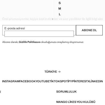
S
R DETAYLI BLUZ
CUT OUT DETAYLI BÜZGÜLÜ B
M
R DETAYLI BLUZ
CUT OUT DETAYLI BÜZGÜLÜ B
L
R DETAYLI BLUZ
CUT OUT DETAYLI BÜZGÜLÜ B
Özel promosyonlar, kişiye özel indirimler ve son yenilikler ile ilgili bilgi alın
E-posta adresi
ABONE OL
Abone olarak,
Gizlilik Politikasını
okuduğunuzu onaylamış oluyorsunuz.
TÜRKIYE
INSTAGRAM
FACEBOOK
YOUTUBE
TIKTOK
SPOTIFY
PINTEREST
X
LINKEDIN
Ş
SORUMLULUK
MANGO LIKES YOU KULÜBÜ