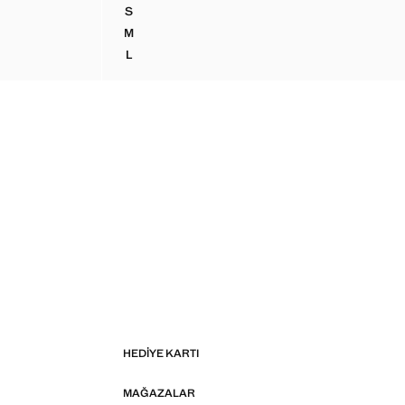
S
LUZ
İŞLEMELI BÜZGÜLÜ BLUZ
M
LUZ
İŞLEMELI BÜZGÜLÜ BLUZ
L
LUZ
İŞLEMELI BÜZGÜLÜ BLUZ
HEDIYE KARTI
MAĞAZALAR