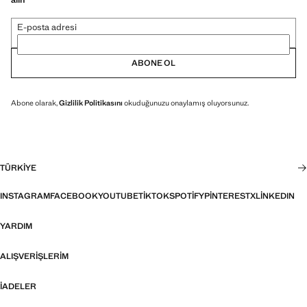
E-posta adresi
ABONE OL
Abone olarak,
Gizlilik Politikasını
okuduğunuzu onaylamış oluyorsunuz.
TÜRKIYE
INSTAGRAM
FACEBOOK
YOUTUBE
TIKTOK
SPOTIFY
PINTEREST
X
LINKEDIN
YARDIM
ALIŞVERIŞLERIM
İADELER