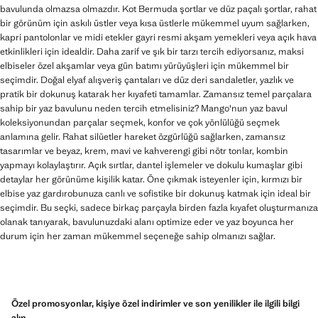
bavulunda olmazsa olmazdır. Kot Bermuda şortlar ve düz paçalı şortlar, rahat
bir görünüm için askılı üstler veya kısa üstlerle mükemmel uyum sağlarken,
kapri pantolonlar ve midi etekler gayri resmi akşam yemekleri veya açık hava
etkinlikleri için idealdir. Daha zarif ve şık bir tarzı tercih ediyorsanız, maksi
elbiseler özel akşamlar veya gün batımı yürüyüşleri için mükemmel bir
seçimdir. Doğal elyaf alışveriş çantaları ve düz deri sandaletler, yazlık ve
pratik bir dokunuş katarak her kıyafeti tamamlar. Zamansız temel parçalara
sahip bir yaz bavulunu neden tercih etmelisiniz? Mango'nun yaz bavul
koleksiyonundan parçalar seçmek, konfor ve çok yönlülüğü seçmek
anlamına gelir. Rahat silüetler hareket özgürlüğü sağlarken, zamansız
tasarımlar ve beyaz, krem, mavi ve kahverengi gibi nötr tonlar, kombin
yapmayı kolaylaştırır. Açık sırtlar, dantel işlemeler ve dokulu kumaşlar gibi
detaylar her görünüme kişilik katar. Öne çıkmak isteyenler için, kırmızı bir
elbise yaz gardırobunuza canlı ve sofistike bir dokunuş katmak için ideal bir
seçimdir. Bu seçki, sadece birkaç parçayla birden fazla kıyafet oluşturmanıza
olanak tanıyarak, bavulunuzdaki alanı optimize eder ve yaz boyunca her
durum için her zaman mükemmel seçeneğe sahip olmanızı sağlar.
Özel promosyonlar, kişiye özel indirimler ve son yenilikler ile ilgili bilgi
alın