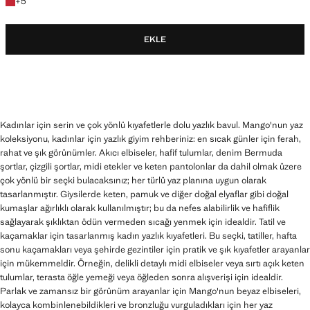
+5 renk
+
5
EKLE
Kadınlar için serin ve çok yönlü kıyafetlerle dolu yazlık bavul. Mango'nun yaz
koleksiyonu, kadınlar için yazlık giyim rehberiniz: en sıcak günler için ferah,
rahat ve şık görünümler. Akıcı elbiseler, hafif tulumlar, denim Bermuda
şortlar, çizgili şortlar, midi etekler ve keten pantolonlar da dahil olmak üzere
çok yönlü bir seçki bulacaksınız; her türlü yaz planına uygun olarak
tasarlanmıştır. Giysilerde keten, pamuk ve diğer doğal elyaflar gibi doğal
kumaşlar ağırlıklı olarak kullanılmıştır; bu da nefes alabilirlik ve hafiflik
sağlayarak şıklıktan ödün vermeden sıcağı yenmek için idealdir. Tatil ve
kaçamaklar için tasarlanmış kadın yazlık kıyafetleri. Bu seçki, tatiller, hafta
sonu kaçamakları veya şehirde gezintiler için pratik ve şık kıyafetler arayanlar
için mükemmeldir. Örneğin, delikli detaylı midi elbiseler veya sırtı açık keten
tulumlar, terasta öğle yemeği veya öğleden sonra alışverişi için idealdir.
Parlak ve zamansız bir görünüm arayanlar için Mango'nun beyaz elbiseleri,
kolayca kombinlenebildikleri ve bronzluğu vurguladıkları için her yaz