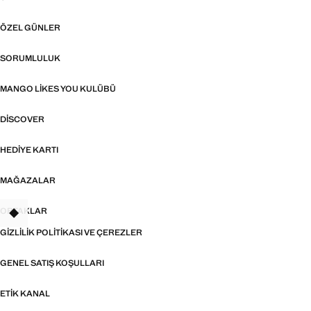
ÖZEL GÜNLER
SORUMLULUK
MANGO LIKES YOU KULÜBÜ
DISCOVER
HEDIYE KARTI
MAĞAZALAR
ORTAKLAR
TANT
GIZLILIK POLITIKASI VE ÇEREZLER
GENEL SATIŞ KOŞULLARI
ETIK KANAL