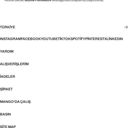
TÜRKIYE
INSTAGRAM
FACEBOOK
YOUTUBE
TIKTOK
SPOTIFY
PINTEREST
X
LINKEDIN
YARDIM
ALIŞVERIŞLERIM
İADELER
ŞIRKET
MANGO'DA ÇALIŞ
BASIN
SITE MAP