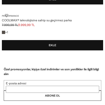
COOLMAX® TEKNOLOJISINE SAHIP SU GEÇIRMEZ PARKA
PERFORMANCE
COOLMAX® teknolojisine sahip su geçirmez parka
7.999,99 TL
3.999,99 TL
Üstü çizili ilk fiyat [7.999,99 TL ]
Güncel fiyat [3.999,99 TL ]
+1 renk
+
1
EKLE
Özel promosyonlar, kişiye özel indirimler ve son yenilikler ile ilgili bilgi
alın
E-posta adresi
ABONE OL