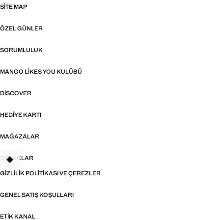
SITE MAP
ÖZEL GÜNLER
SORUMLULUK
MANGO LIKES YOU KULÜBÜ
DISCOVER
HEDIYE KARTI
MAĞAZALAR
ORTAKLAR
TANT
GIZLILIK POLITIKASI VE ÇEREZLER
GENEL SATIŞ KOŞULLARI
ETIK KANAL