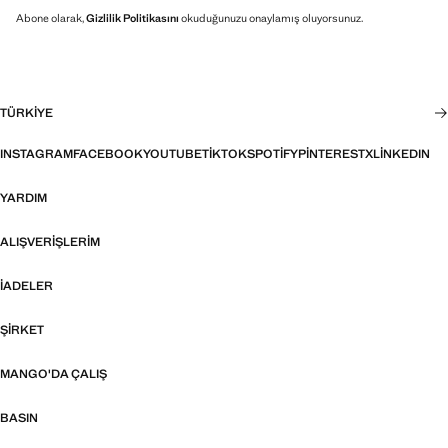
Abone olarak,
Gizlilik Politikasını
okuduğunuzu onaylamış oluyorsunuz.
TÜRKIYE
INSTAGRAM
FACEBOOK
YOUTUBE
TIKTOK
SPOTIFY
PINTEREST
X
LINKEDIN
YARDIM
ALIŞVERIŞLERIM
İADELER
ŞIRKET
MANGO'DA ÇALIŞ
BASIN