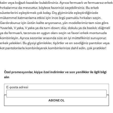
kalın veya boğazlı kazaklar bulabilirsiniz. Ayrıca fermuarlı ve fermuarsız erkek
hırkalarımız da mevcuttur, böylece favorinizi seçebilirsiniz. Bu erkek
süveterlerini eşleştirmek çok kolay. Dış giyiminizle eşleştirdiğinizde
mükemmel katmanlama etkisi için ince örgü pamuklu hırkaları seçin.
Gardırobunuz için üstün kalite arıyorsanız, yün modellerimiz tam size göre.
Yuvarlak, V yaka, V yaka ya da turn-down; düz, dokulu ya da baskılı; düğmeli
ya da fermuarlı, tarzınıza en uygun olanı seçin ve favori erkek montunuzla
kombinleyin. Ayrıca sezonlar arasında size en iyi müttefikinizi sunuyoruz:
erkek yelekleri. Bu giysiyi gömlekler, tişörtler ve en sevdiğiniz pantolon veya
kot pantolonlarla kombinleyerek kombinlerinize dahil edin, çok pratikler!
Özel promosyonlar, kişiye özel indirimler ve son yenilikler ile ilgili bilgi
alın
E-posta adresi
ABONE OL