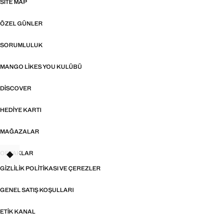
SITE MAP
ÖZEL GÜNLER
SORUMLULUK
MANGO LIKES YOU KULÜBÜ
DISCOVER
HEDIYE KARTI
MAĞAZALAR
ORTAKLAR
TANT
GIZLILIK POLITIKASI VE ÇEREZLER
GENEL SATIŞ KOŞULLARI
ETIK KANAL