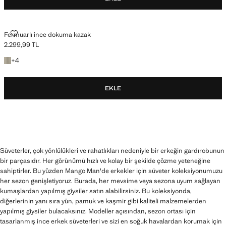
FERMUARLI INCE DOKUMA KAZAK
Fermuarlı ince dokuma kazak
2.299,99 TL
Güncel fiyat [2.299,99 TL ]
+4 renk
+
4
EKLE
Süveterler, çok yönlülükleri ve rahatlıkları nedeniyle bir erkeğin gardırobunun
bir parçasıdır. Her görünümü hızlı ve kolay bir şekilde çözme yeteneğine
sahiptirler. Bu yüzden Mango Man'de erkekler için süveter koleksiyonumuzu
her sezon genişletiyoruz. Burada, her mevsime veya sezona uyum sağlayan
kumaşlardan yapılmış giysiler satın alabilirsiniz. Bu koleksiyonda,
diğerlerinin yanı sıra yün, pamuk ve kaşmir gibi kaliteli malzemelerden
yapılmış giysiler bulacaksınız. Modeller açısından, sezon ortası için
tasarlanmış ince erkek süveterleri ve sizi en soğuk havalardan korumak için