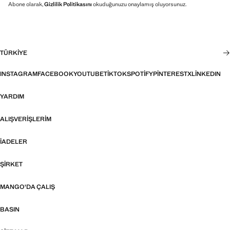
Abone olarak,
Gizlilik Politikasını
okuduğunuzu onaylamış oluyorsunuz.
TÜRKIYE
INSTAGRAM
FACEBOOK
YOUTUBE
TIKTOK
SPOTIFY
PINTEREST
X
LINKEDIN
YARDIM
ALIŞVERIŞLERIM
İADELER
ŞIRKET
MANGO'DA ÇALIŞ
BASIN