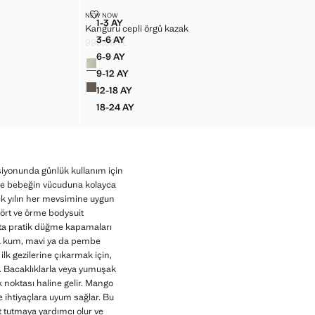
KANGURU CEPLI ÖRGÜ KAZAK
NEW NOW
Bedenler
1-3 AY
Kanguru cepli örgü kazak
KANGURU CEPLI ÖRGÜ KAZAK
3-6 AY
999,99 TL
KANGURU CEPLI ÖRGÜ KAZAK
Güncel fiyat [999,99 TL ]
6-9 AY
Renkler
KANGURU CEPLI ÖRGÜ KAZAK
9-12 AY
KANGURU CEPLI ÖRGÜ KAZAK
12-18 AY
KANGURU CEPLI ÖRGÜ KAZAK
18-24 AY
K
KANGURU CEPLI ÖRGÜ KAZAK
ksiyonunda günlük kullanım için
 ve bebeğin vücuduna kolayca
ek yılın her mevsimine uygun
işört ve örme bodysuit
ta pratik düğme kapamaları
ya kum, mavi ya da pembe
ilk gezilerine çıkarmak için,
in. Bacaklıklarla veya yumuşak
 noktası haline gelir. Mango
e ihtiyaçlara uyum sağlar. Bu
it tutmaya yardımcı olur ve