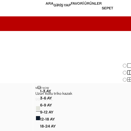
ARA
FAVORI ÜRÜNLER
GIRIŞ YAP
SEPET
Görü
Az
Da
M
UZUN KOLLU TRIKO KAZAK
NEW NOW
Bedenler
1-3 AY
Uzun kollu triko kazak
UZUN KOLLU TRIKO KAZAK
3-6 AY
999,99 TL
UZUN KOLLU TRIKO KAZAK
Güncel fiyat [999,99 TL ]
6-9 AY
Renkler
UZUN KOLLU TRIKO KAZAK
9-12 AY
UZUN KOLLU TRIKO KAZAK
12-18 AY
UZUN KOLLU TRIKO KAZAK
18-24 AY
UZUN KOLLU TRIKO KAZAK