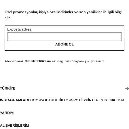
Özel promosyonlar, kişiye özel indirimler ve son yenilikler ile ilgili bilgi
alın
E-posta adresi
ABONE OL
Abone olarak,
Gizlilik Politikasını
okuduğunuzu onaylamış oluyorsunuz.
TÜRKIYE
INSTAGRAM
FACEBOOK
YOUTUBE
TIKTOK
SPOTIFY
PINTEREST
X
LINKEDIN
YARDIM
ALIŞVERIŞLERIM