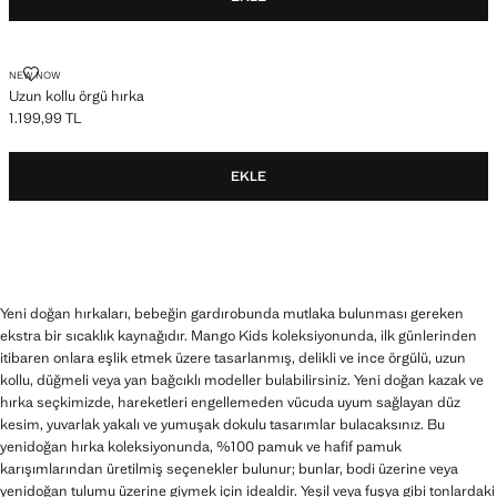
UZUN KOLLU ÖRGÜ HIRKA
NEW NOW
Uzun kollu örgü hırka
1.199,99 TL
Güncel fiyat [1.199,99 TL ]
EKLE
Yeni doğan hırkaları, bebeğin gardırobunda mutlaka bulunması gereken
ekstra bir sıcaklık kaynağıdır. Mango Kids koleksiyonunda, ilk günlerinden
itibaren onlara eşlik etmek üzere tasarlanmış, delikli ve ince örgülü, uzun
kollu, düğmeli veya yan bağcıklı modeller bulabilirsiniz. Yeni doğan kazak ve
hırka seçkimizde, hareketleri engellemeden vücuda uyum sağlayan düz
kesim, yuvarlak yakalı ve yumuşak dokulu tasarımlar bulacaksınız. Bu
yenidoğan hırka koleksiyonunda, %100 pamuk ve hafif pamuk
karışımlarından üretilmiş seçenekler bulunur; bunlar, bodi üzerine veya
yenidoğan tulumu üzerine giymek için idealdir. Yeşil veya fuşya gibi tonlardaki