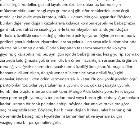
delikli örgü modeller, gezinti kıyafetine özel bir dokunuş katmak için
mükemmeldir; kum rengi veya gri melanj gibi nötr renklerdeki ince örgü
modeller ise evde veya kreşte günlük kullanım için çok uygundur. Böylece,
bunları diğer yenidoğan kazaklarıyla kolayca kombinleyebilir ve bebeğinizin
gardırobunu rahat ve sıcak giysilerle tamamlayabilirsiniz. Bu yenidoğan
hırkaları, özellikle sıcaklık değişimlerinde çok işe yarar: öğleden sonra park
gezileri, çocuk doktoru ziyaretleri, araba yolculukları veya aile kutlamalarında
ekstra bir katman olarak. Önden kapanan tasarımı sayesinde kolayca
giydirip çıkarabilirsiniz; bu, aynı gün içinde bebeği birkaç kez giydirip soymak
zorunda kaldığınızda çok önemlidir. En önemli avantajları arasında, örgünün
rahatlığı ve ağırlık eklemeden sıcak tutma özelliği öne çıkar. Yumuşak lifler
hassas cildi korurken, dalgalı kenar süslemeleri veya delikli örgü gibi
detaylar, işlevsellikten ödün vermeden şıklık katar. Bu çok yönlü giysiler, örgü
pantolonlar, tozluklar veya tulumlarla uyumlu olup, çok az çabayla uyumlu
kombinler oluşturmanıza olanak tanır. Mango Kids koleksiyonu, kırık beyaz
veya pembe gibi yumuşak tonlardan mavi veya bordo gibi daha yoğun tonlara
kadar uzanan bir renk paletine sahip; böylece duruma ve mevsime göre
seçim yapabilirsiniz. Böylece, her bir yenidoğan hırkası, yılın herhangi bir
döneminde bebeğinizin kıyafetlerini tamamlamak ve uyarlamak için
vazgeçilmez bir parça haline gelir.