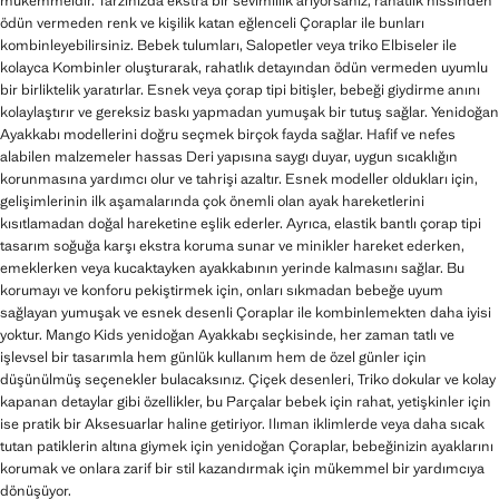
mükemmeldir. Tarzınızda ekstra bir sevimlilik arıyorsanız, rahatlık hissinden
ödün vermeden renk ve kişilik katan eğlenceli Çoraplar ile bunları
kombinleyebilirsiniz. Bebek tulumları, Salopetler veya triko Elbiseler ile
kolayca Kombinler oluşturarak, rahatlık detayından ödün vermeden uyumlu
bir birliktelik yaratırlar. Esnek veya çorap tipi bitişler, bebeği giydirme anını
kolaylaştırır ve gereksiz baskı yapmadan yumuşak bir tutuş sağlar. Yenidoğan
Ayakkabı modellerini doğru seçmek birçok fayda sağlar. Hafif ve nefes
alabilen malzemeler hassas Deri yapısına saygı duyar, uygun sıcaklığın
korunmasına yardımcı olur ve tahrişi azaltır. Esnek modeller oldukları için,
gelişimlerinin ilk aşamalarında çok önemli olan ayak hareketlerini
kısıtlamadan doğal hareketine eşlik ederler. Ayrıca, elastik bantlı çorap tipi
tasarım soğuğa karşı ekstra koruma sunar ve minikler hareket ederken,
emeklerken veya kucaktayken ayakkabının yerinde kalmasını sağlar. Bu
korumayı ve konforu pekiştirmek için, onları sıkmadan bebeğe uyum
sağlayan yumuşak ve esnek desenli Çoraplar ile kombinlemekten daha iyisi
yoktur. Mango Kids yenidoğan Ayakkabı seçkisinde, her zaman tatlı ve
işlevsel bir tasarımla hem günlük kullanım hem de özel günler için
düşünülmüş seçenekler bulacaksınız. Çiçek desenleri, Triko dokular ve kolay
kapanan detaylar gibi özellikler, bu Parçalar bebek için rahat, yetişkinler için
ise pratik bir Aksesuarlar haline getiriyor. Ilıman iklimlerde veya daha sıcak
tutan patiklerin altına giymek için yenidoğan Çoraplar, bebeğinizin ayaklarını
korumak ve onlara zarif bir stil kazandırmak için mükemmel bir yardımcıya
dönüşüyor.