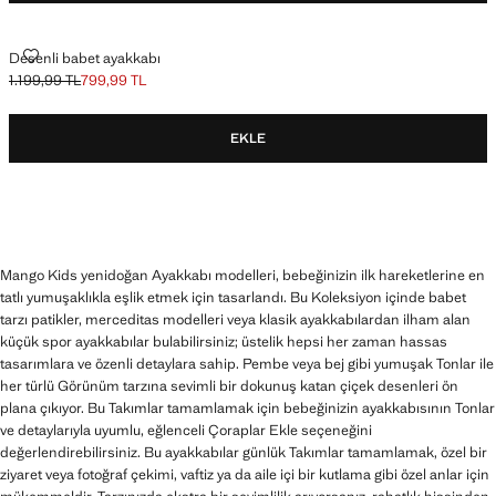
DESENLI BABET AYAKKABI
Desenli babet ayakkabı
1.199,99 TL
799,99 TL
Üstü çizili ilk fiyat [1.199,99 TL ]
Güncel fiyat [799,99 TL ]
EKLE
Mango Kids yenidoğan Ayakkabı modelleri, bebeğinizin ilk hareketlerine en
tatlı yumuşaklıkla eşlik etmek için tasarlandı. Bu Koleksiyon içinde babet
tarzı patikler, merceditas modelleri veya klasik ayakkabılardan ilham alan
küçük spor ayakkabılar bulabilirsiniz; üstelik hepsi her zaman hassas
tasarımlara ve özenli detaylara sahip. Pembe veya bej gibi yumuşak Tonlar ile
her türlü Görünüm tarzına sevimli bir dokunuş katan çiçek desenleri ön
plana çıkıyor. Bu Takımlar tamamlamak için bebeğinizin ayakkabısının Tonlar
ve detaylarıyla uyumlu, eğlenceli Çoraplar Ekle seçeneğini
değerlendirebilirsiniz. Bu ayakkabılar günlük Takımlar tamamlamak, özel bir
ziyaret veya fotoğraf çekimi, vaftiz ya da aile içi bir kutlama gibi özel anlar için