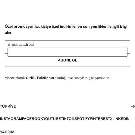
Özel promosyonlar, kişiye özel indirimler ve son yenilikler ile ilgili bilgi
alın
E-posta adresi
ABONE OL
Abone olarak,
Gizlilik Politikasını
okuduğunuzu onaylamış oluyorsunuz.
TÜRKIYE
INSTAGRAM
FACEBOOK
YOUTUBE
TIKTOK
SPOTIFY
PINTEREST
X
LINKEDIN
YARDIM