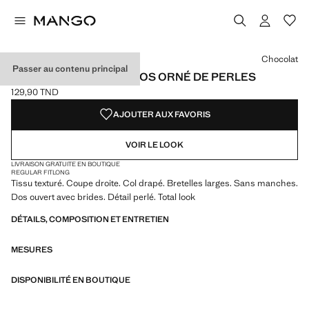
Choisissez une couleur
Couleur Chocolat sélectionnée
Chocolat
Passer au contenu principal
HAUT TEXTURÉ AVEC DOS ORNÉ DE PERLES
129,90 TND
Prix actuel [129,90 TND ]
AJOUTER AUX FAVORIS
VOIR LE LOOK
LIVRAISON GRATUITE EN BOUTIQUE
REGULAR FIT
LONG
Tissu texturé. Coupe droite. Col drapé. Bretelles larges. Sans manches.
Dos ouvert avec brides. Détail perlé. Total look
DÉTAILS, COMPOSITION ET ENTRETIEN
MESURES
DISPONIBILITÉ EN BOUTIQUE