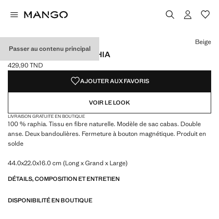
Choisissez une couleur
Beige
Passer au contenu principal
SAC CABAS 100 % RAPHIA
429,90 TND
Prix actuel [429,90 TND ]
AJOUTER AUX FAVORIS
VOIR LE LOOK
LIVRAISON GRATUITE EN BOUTIQUE
100 % raphia. Tissu en fibre naturelle. Modèle de sac cabas. Double
anse. Deux bandoulières. Fermeture à bouton magnétique. Produit en
solde
44.0x22.0x16.0 cm (Long x Grand x Large)
DÉTAILS, COMPOSITION ET ENTRETIEN
DISPONIBILITÉ EN BOUTIQUE