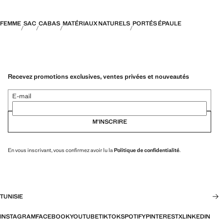
FEMME
SAC
CABAS
MATÉRIAUX NATURELS
PORTÉS ÉPAULE
Recevez promotions exclusives, ventes privées et nouveautés
E-mail
M’INSCRIRE
En vous inscrivant, vous confirmez avoir lu la
Politique de confidentialité
.
TUNISIE
INSTAGRAM
FACEBOOK
YOUTUBE
TIKTOK
SPOTIFY
PINTEREST
X
LINKEDIN