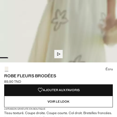
Choisissez une couleur
Couleur Écru sélectionnée
Écru
ROBE FLEURS BRODÉES
89,90 TND
Prix actuel [89,90 TND ]
AJOUTER AUX FAVORIS
VOIR LE LOOK
LIVRAISON GRATUITE EN BOUTIQUE
Tissu texturé. Coupe droite. Coupe courte. Col droit. Bretelles froncées.