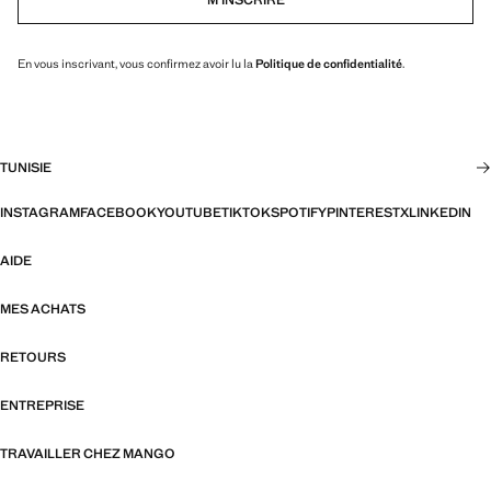
En vous inscrivant, vous confirmez avoir lu la
Politique de confidentialité
.
TUNISIE
INSTAGRAM
FACEBOOK
YOUTUBE
TIKTOK
SPOTIFY
PINTEREST
X
LINKEDIN
AIDE
MES ACHATS
RETOURS
ENTREPRISE
TRAVAILLER CHEZ MANGO