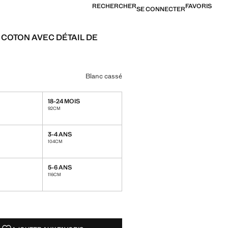
RECHERCHER
FAVORIS
SE CONNECTER
 COTON AVEC DÉTAIL DE
[109,90 TND ]
ne couleur
nc cassé sélectionnée
Blanc cassé
18-24 MOIS
92CM
3-4 ANS
104CM
5-6 ANS
116CM
TÉS !
LE. JE LE VEUX !