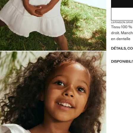
LIVRAISON GRA
Tissu 100 % 
droit. Manche
en dentelle
DÉTAILS, C
DISPONIBIL