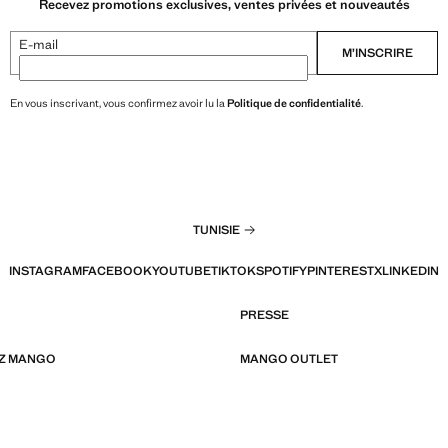
Recevez promotions exclusives, ventes privées et nouveautés
E-mail
M’INSCRIRE
En vous inscrivant, vous confirmez avoir lu la
Politique de confidentialité
.
TUNISIE
INSTAGRAM
FACEBOOK
YOUTUBE
TIKTOK
SPOTIFY
PINTEREST
X
LINKEDIN
PRESSE
EZ MANGO
MANGO OUTLET