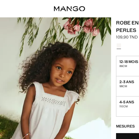
ROBE EN
PERLES
109,90 TND
Prix actuel 
Choisissez u
Couleur Bla
12-18 MOIS
86CM
2-3 ANS
98CM
4-5 ANS
110CM
DERNIÈRES UNI
NON DISPONIB
MESURES