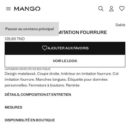
Choisissez une couleur
Couleur Sable sélectionnée
Sable
Passer au contenu principal
ANORAK MATELASSÉ IMITATION FOURRURE
129,90 TND
Prix actuel [129,90 TND ]
AJOUTER AUX FAVORIS
VOIR LE LOOK
LIVRAISON GRATUITE EN BOUTIQUE
Design matelassé. Coupe droite. Intérieur en imitation fourrure. Col
imitation fourrure. Manches longues. Étiquette pour données
personnelles. Fermeture à boutons. Rentrée
DÉTAILS, COMPOSITION ET ENTRETIEN
MESURES
DISPONIBILITÉ EN BOUTIQUE