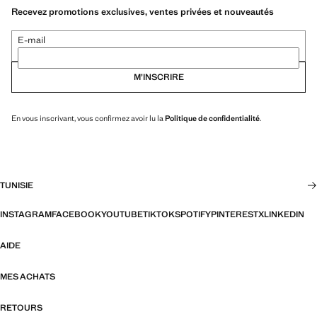
Recevez promotions exclusives, ventes privées et nouveautés
E-mail
M’INSCRIRE
En vous inscrivant, vous confirmez avoir lu la
Politique de confidentialité
.
TUNISIE
INSTAGRAM
FACEBOOK
YOUTUBE
TIKTOK
SPOTIFY
PINTEREST
X
LINKEDIN
AIDE
MES ACHATS
RETOURS