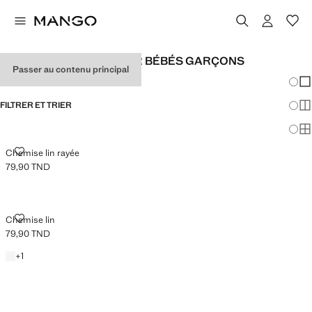
VÊTEMENTS EN LIN POUR BÉBÉS GARÇONS
Passer au contenu principal
Chang
Aff
FILTRER ET TRIER
Aff
Af
CHEMISE LIN RAYÉE
Chemise lin rayée
79,90 TND
Prix actuel [79,90 TND ]
CHEMISE LIN
Chemise lin
79,90 TND
Prix actuel [79,90 TND ]
Blanc
+1 couleur
+
1