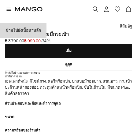
เลือกสี
สีส้มอิฐ
ข้ามไปยังเนื้อหาหลัก
เสื้อแจ็คเก็ตหนังเทียมมีกระเป๋า
฿ 3,790.00
฿ 990.00
-74%
ลดราคาเริ่มต้น [฿ 3,790.00 ]
ราคาปัจจุบัน [฿ 990.00 ]
เพิ่ม
ดูลุค
จัดส่งถึงบ้านอย่างสะดวกสบาย
ปกติ
มาตรฐาน
เอฟเฟกต์หนัง. ดีไซน์ตรง. คอวีพร้อมปก. ปกแบบมีรอยบาก. แขนยาว. กระเป๋า
ปะด้านหน้าสองช่อง. กระดุมด้านหน้าพร้อมปิด. ซับในด้านใน. มีขนาด Plus.
สินค้าลดราคา
ส่วนประกอบ และข้อแนะนำการดูแล
ขนาด
ความพร้อมของร้านค้า