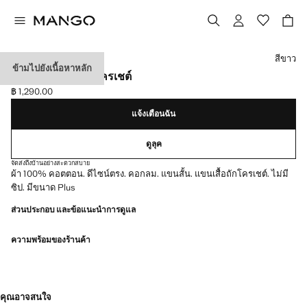
เลือกสี
สีขาว
ข้ามไปยังเนื้อหาหลัก
เสื้อยืดผ้าฝ้ายแขนโครเชต์
฿ 1,290.00
ราคาปัจจุบัน [฿ 1,290.00 ]
แจ้งเตือนฉัน
ดูลุค
จัดส่งถึงบ้านอย่างสะดวกสบาย
ผ้า 100% คอตตอน. ดีไซน์ตรง. คอกลม. แขนสั้น. แขนเสื้อถักโครเชต์. ไม่มี
ซิป. มีขนาด Plus
ส่วนประกอบ และข้อแนะนำการดูแล
ความพร้อมของร้านค้า
คุณอาจสนใจ