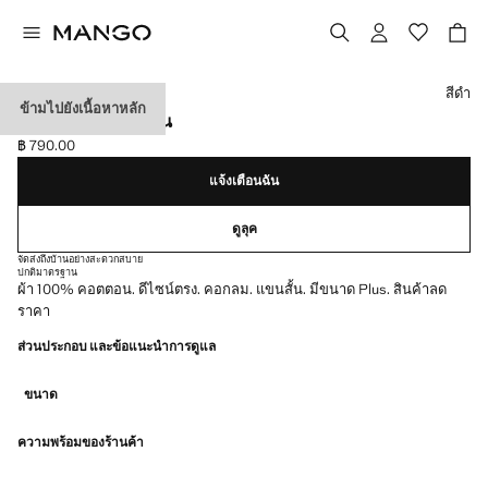
เลือกสี
สีดำ
ข้ามไปยังเนื้อหาหลัก
เสื้อยืดผ้าฝ้ายแขนสั้น
฿ 790.00
ราคาปัจจุบัน [฿ 790.00 ]
แจ้งเตือนฉัน
ดูลุค
จัดส่งถึงบ้านอย่างสะดวกสบาย
ปกติ
มาตรฐาน
ผ้า 100% คอตตอน. ดีไซน์ตรง. คอกลม. แขนสั้น. มีขนาด Plus. สินค้าลด
ราคา
ส่วนประกอบ และข้อแนะนำการดูแล
ขนาด
ความพร้อมของร้านค้า