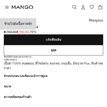
เลือกสี
สีชมพูอ่อน
ข้ามไปยังเนื้อหาหลัก
เสื้อยืดผ้าฝ้ายแขนสั้น
฿ 790.00
฿ 190.00
-76%
ลดราคาเริ่มต้น [฿ 790.00 ]
ราคาปัจจุบัน [฿ 190.00 ]
แจ้งเตือนฉัน
ดูลุค
จัดส่งถึงบ้านอย่างสะดวกสบาย
ปกติ
มาตรฐาน
เนื้อผ้า 100% คอตตอน. ดีไซน์ตรง. คอกลม. แขนสั้น. มีขนาด Plus. สินค้าลด
ราคา
ส่วนประกอบ และข้อแนะนำการดูแล
ขนาด
ความพร้อมของร้านค้า