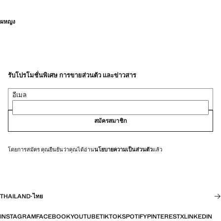
ผหญง
รับโปรโมชั่นพิเศษ การขายส่วนตัว และข่าวสาร
อีเมล
สมัครสมาชิก
โดยการสมัคร คุณยืนยันว่าคุณได้อ่าน
นโยบายความเป็นส่วนตัว
แล้ว
THAILAND
·
ไทย
INSTAGRAM
FACEBOOK
YOUTUBE
TIKTOK
SPOTIFY
PINTEREST
X
LINKEDIN