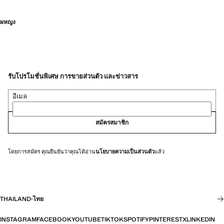
ผหญง
รับโปรโมชั่นพิเศษ การขายส่วนตัว และข่าวสาร
อีเมล
สมัครสมาชิก
โดยการสมัคร คุณยืนยันว่าคุณได้อ่าน
นโยบายความเป็นส่วนตัว
แล้ว
THAILAND
·
ไทย
INSTAGRAM
FACEBOOK
YOUTUBE
TIKTOK
SPOTIFY
PINTEREST
X
LINKEDIN