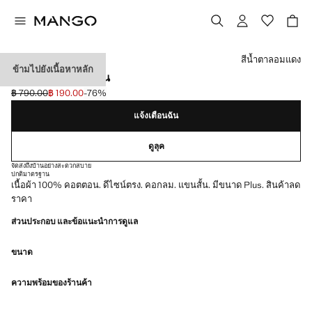
เลือกสี
สีน้ำตาลอมแดง
ข้ามไปยังเนื้อหาหลัก
เสื้อยืดผ้าฝ้ายแขนสั้น
฿ 790.00
฿ 190.00
-76%
ลดราคาเริ่มต้น [฿ 790.00 ]
ราคาปัจจุบัน [฿ 190.00 ]
แจ้งเตือนฉัน
ดูลุค
จัดส่งถึงบ้านอย่างสะดวกสบาย
ปกติ
มาตรฐาน
เนื้อผ้า 100% คอตตอน. ดีไซน์ตรง. คอกลม. แขนสั้น. มีขนาด Plus. สินค้าลด
ราคา
ส่วนประกอบ และข้อแนะนำการดูแล
ขนาด
ความพร้อมของร้านค้า