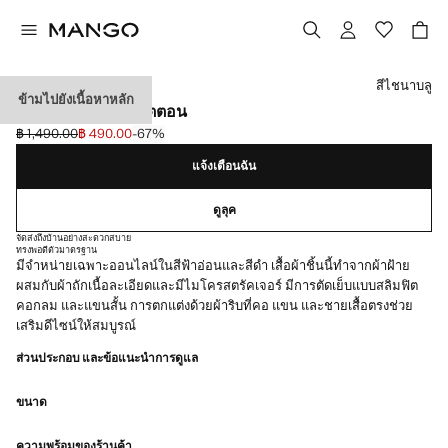
เลือกสี
สีไชนาบลู
ข้ามไปยังเนื้อหาหลัก
เสื้อยืดถักบางผ้าคอตตอน
฿ 1,490.00
฿ 490.00
-67%
ลดราคาเริ่มต้น [฿ 1,490.00 ]
ราคาปัจจุบัน [฿ 490.00 ]
แจ้งเตือนฉัน
ดูลุค
จัดส่งถึงบ้านอย่างสะดวกสบาย
ทรงพอดีตัว
มาตรฐาน
มีจำหน่ายเฉพาะออนไลน์ในสีฟ้าอ่อนและสีดำ เสื้อผ้าชิ้นนี้ทำจากผ้าฝ้าย
ผสมกับผ้าถักเนื้อละเอียดและมีไมโครสตรัคเจอร์ มีการตัดเย็บแบบสลิมฟิต
คอกลม และแขนสั้น การตกแต่งด้วยผ้าริบที่คอ แขน และชายเสื้อตรงช่วย
เสริมดีไซน์ให้สมบูรณ์
ส่วนประกอบ และข้อแนะนำการดูแล
ขนาด
ความพร้อมของร้านค้า