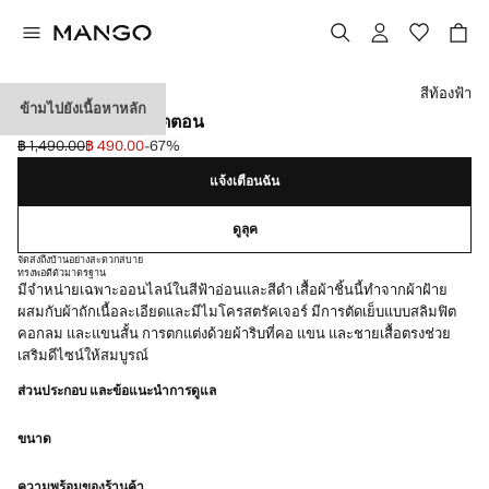
เลือกสี
สีท้องฟ้า
ข้ามไปยังเนื้อหาหลัก
เสื้อยืดถักบางผ้าคอตตอน
฿ 1,490.00
฿ 490.00
-67%
ลดราคาเริ่มต้น [฿ 1,490.00 ]
ราคาปัจจุบัน [฿ 490.00 ]
แจ้งเตือนฉัน
ดูลุค
จัดส่งถึงบ้านอย่างสะดวกสบาย
ทรงพอดีตัว
มาตรฐาน
มีจำหน่ายเฉพาะออนไลน์ในสีฟ้าอ่อนและสีดำ เสื้อผ้าชิ้นนี้ทำจากผ้าฝ้าย
ผสมกับผ้าถักเนื้อละเอียดและมีไมโครสตรัคเจอร์ มีการตัดเย็บแบบสลิมฟิต
คอกลม และแขนสั้น การตกแต่งด้วยผ้าริบที่คอ แขน และชายเสื้อตรงช่วย
เสริมดีไซน์ให้สมบูรณ์
ส่วนประกอบ และข้อแนะนำการดูแล
ขนาด
ความพร้อมของร้านค้า