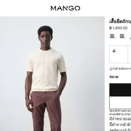
เสื้อยืดถ
฿ 1,490.00
ราคาปัจจุบัน 
เลือกสี
S
ไม่มี ฉันต
เหลือเพียงไม่กี่ชิ้น!
ไม่มี ฉันต้องการ
ขนาด
จัดส่งถึงบ้านอย่า
ทรงพอดีตัว
มาตรฐ
มีจำหน่ายเฉพ
นี้ทำจากผ้าฝ
สตรัคเจอร์ 