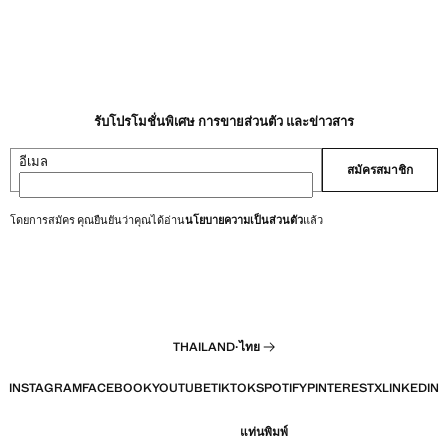
รับโปรโมชั่นพิเศษ การขายส่วนตัว และข่าวสาร
อีเมล
สมัครสมาชิก
โดยการสมัคร คุณยืนยันว่าคุณได้อ่าน
นโยบายความเป็นส่วนตัว
แล้ว
THAILAND
·
ไทย
INSTAGRAM
FACEBOOK
YOUTUBE
TIKTOK
SPOTIFY
PINTEREST
X
LINKEDIN
แท่นพิมพ์