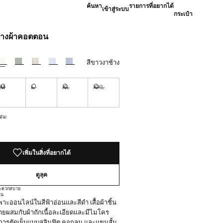
ค้นหา
รายการที่อยากได้
เข้าสู่ระบบ
กระเป๋า
ักบางผ้าคอตตอน
[฿ 1,490.00 ]
สีขาวงาช้าง
M
L
XL
XXL
้องการมัน!
ไม่มี ฉันต้องการมัน!
ไม่มี ฉันต้องการมัน!
ไม่มี ฉันต้องการมัน!
ไม่มี ฉันต้องการมัน!
มัน!
เพิ่มในสิ่งที่อยากได้
ดูลุค
งสะดวกสบาย
าน
าะออนไลน์ในสีฟ้าอ่อนและสีดำ เสื้อผ้าชิ้น
้ายผสมกับผ้าถักเนื้อละเอียดและมีไมโคร
มีการตัดเย็บแบบสลิมฟิต คอกลม และแขนสั้น