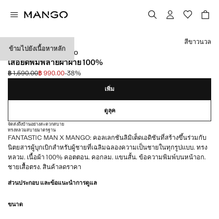
เลือกสี
สีขาวนวล
ข้ามไปยังเนื้อหาหลัก
FANTASTIC MAN X MANGO
เสื้อยืดพิมพ์ลายผ้าฝ้าย 100%
฿ 1,590.00
฿ 990.00
-38%
ลดราคาเริ่มต้น [฿ 1,590.00 ]
ราคาปัจจุบัน [฿ 990.00 ]
เพิ่ม
ดูลุค
จัดส่งถึงบ้านอย่างสะดวกสบาย
ทรงหลวมสบาย
มาตรฐาน
FANTASTIC MAN X MANGO: คอลเลกชันลิมิเต็ดเอดิชันที่สร้างขึ้นร่วมกับ
นิตยสารผู้บุกเบิกสำหรับผู้ชายที่เฉลิมฉลองความเป็นชายในทุกรูปแบบ. ทรง
หลวม. เนื้อผ้า 100% คอตตอน. คอกลม. แขนสั้น. ข้อความพิมพ์บนหน้าอก.
ชายเสื้อตรง. สินค้าลดราคา
ส่วนประกอบ และข้อแนะนำการดูแล
ขนาด