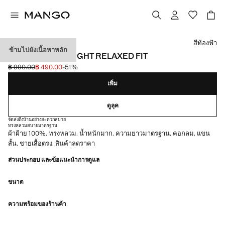
เลือกสี
สีท้องฟ้า
ข้ามไปยังเนื้อหาหลัก
เสื้อยืด HEAVY WEIGHT RELAXED FIT
฿ 990.00
฿ 490.00
-51%
ลดราคาเริ่มต้น [฿ 990.00 ]
ราคาปัจจุบัน [฿ 490.00 ]
เพิ่ม
ดูลุค
จัดส่งถึงบ้านอย่างสะดวกสบาย
ทรงหลวมสบาย
มาตรฐาน
ผ้าฝ้าย 100%. ทรงหลวม. น้ำหนักมาก. ความยาวมาตรฐาน. คอกลม. แขน
สั้น. ชายเสื้อตรง. สินค้าลดราคา
ส่วนประกอบ และข้อแนะนำการดูแล
ขนาด
ความพร้อมของร้านค้า