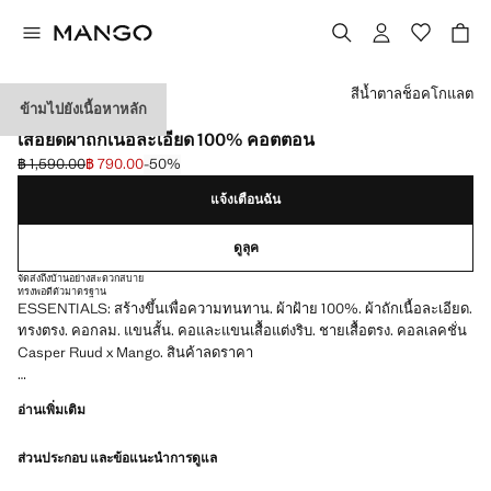
เลือกสี
สีน้ำตาลช็อคโกแลต
ข้ามไปยังเนื้อหาหลัก
ESSENTIALS
เสื้อยืดผ้าถักเนื้อละเอียด 100% คอตตอน
฿ 1,590.00
฿ 790.00
-50%
ลดราคาเริ่มต้น [฿ 1,590.00 ]
ราคาปัจจุบัน [฿ 790.00 ]
แจ้งเตือนฉัน
ดูลุค
จัดส่งถึงบ้านอย่างสะดวกสบาย
ทรงพอดีตัว
มาตรฐาน
ESSENTIALS: สร้างขึ้นเพื่อความทนทาน. ผ้าฝ้าย 100%. ผ้าถักเนื้อละเอียด.
ทรงตรง. คอกลม. แขนสั้น. คอและแขนเสื้อแต่งริบ. ชายเสื้อตรง. คอลเลคชั่น
Casper Ruud x Mango. สินค้าลดราคา
ESSENTIALS: คุณภาพดีใช้งานได้ทนทาน เราได้เพิ่มมาตรฐานด้าน
อ่านเพิ่มเติม
คุณภาพของเราให้ดียิ่งขึ้นโดยเพิ่มการทดสอบความทนทานแบบใหม่ให้กับ
เสื้อผ้าของเรา ที่การออกแบบโดยให้ความใส่ใจในโครงสร้างอย่างพิถีพิถัน
ส่วนประกอบ และข้อแนะนำการดูแล
ทำให้เสื้อผ้ามีความทนทาน อเนกประสงค์ และเข้ากับทุกยุคทุกสมัยได้มาก
ยิ่งขึ้น