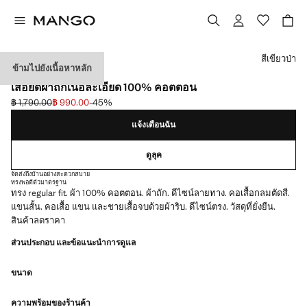
เลือกสี
สีเขียวป่า
ข้ามไปยังเนื้อหาหลัก
พิเศษเฉพาะออนไลน์
เสื้อยืดผ้าถักเนื้อละเอียด 100% คอตตอน
฿ 1,790.00
฿ 990.00
-45%
ลดราคาเริ่มต้น [฿ 1,790.00 ]
ราคาปัจจุบัน [฿ 990.00 ]
แจ้งเตือนฉัน
ดูลุค
จัดส่งถึงบ้านอย่างสะดวกสบาย
ทรงพอดีตัว
มาตรฐาน
ทรง regular fit. ผ้า 100% คอตตอน. ผ้าถัก. ดีไซน์ลายทาง. คอเสื้อกลมตัดสี.
แขนสั้น. คอเสื้อ แขน และชายเสื้อจบด้วยผ้าริบ. ดีไซน์ตรง. วัสดุที่ยั่งยืน.
สินค้าลดราคา
ส่วนประกอบ และข้อแนะนำการดูแล
ขนาด
ความพร้อมของร้านค้า