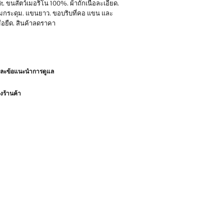
it. ขนสัตว์เมอริโน 100%. ผ้าถักเนื้อละเอียด.
กระดุม. แขนยาว. ขอบริบที่คอ แขน และ
มือยืด. สินค้าลดราคา
 คุณภาพดีใช้งานได้ทนทาน เราได้เพิ่ม
ุณภาพของเราให้ดียิ่งขึ้นโดยเพิ่มการ
ทานแบบใหม่ให้กับเสื้อผ้าของเรา ที่การ
และข้อแนะนำการดูแล
้ความใส่ใจในโครงสร้างอย่างพิถีพิถัน
ามีความทนทาน อเนกประสงค์ และเข้ากับทุก
มากยิ่งขึ้น
ร้านค้า