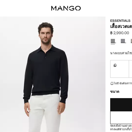
ESSENTIALS
เสื้อสเวต
฿ 2,990.00
ราคาปัจจุบัน 
เลือกสี
นางแบบสวมไซส์
S
ไม่มี ฉันต
เหลือเพียงไม่กี่ชิ้น!
ไม่มี ฉันต้องการ
ขนาด
จัดส่งถึงบ้านอย่า
ทรงพอดีตัว
ปกเสื้อ