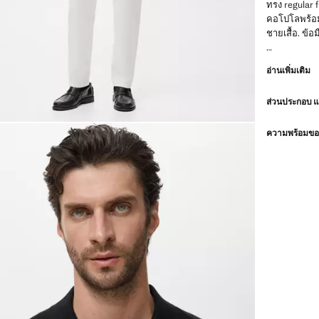
ทรง regular f
คอโปโลพร้อม
ชายเสื้อ. ข้อ
ESSENTIALS:
อ่านเพิ่มเติม
มาตรฐานด้านค
ทดสอบความทน
ส่วนประกอบ 
ออกแบบโดยให
ทำให้เสื้อผ้
ยุคทุกสมัยได้
ความพร้อมของ