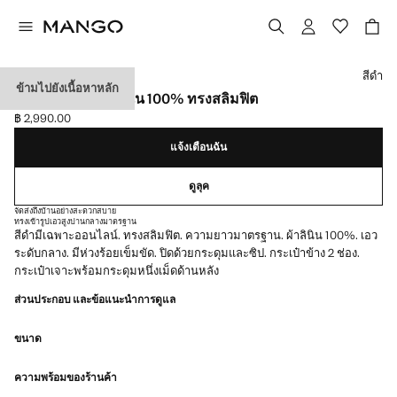
เลือกสี
สีดำ
ข้ามไปยังเนื้อหาหลัก
กางเกงขายาวผ้าลินิน 100% ทรงสลิมฟิต
฿ 2,990.00
ราคาปัจจุบัน [฿ 2,990.00 ]
แจ้งเตือนฉัน
ดูลุค
จัดส่งถึงบ้านอย่างสะดวกสบาย
ทรงเข้ารูป
เอวสูงปานกลาง
มาตรฐาน
สีดำมีเฉพาะออนไลน์. ทรงสลิมฟิต. ความยาวมาตรฐาน. ผ้าลินิน 100%. เอว
ระดับกลาง. มีห่วงร้อยเข็มขัด. ปิดด้วยกระดุมและซิป. กระเป๋าข้าง 2 ช่อง.
กระเป๋าเจาะพร้อมกระดุมหนึ่งเม็ดด้านหลัง
ส่วนประกอบ และข้อแนะนำการดูแล
ขนาด
ความพร้อมของร้านค้า