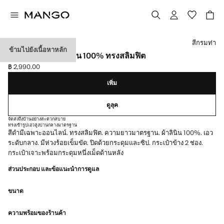
เลือกสี
สีกรมท่า
ข้ามไปยังเนื้อหาหลัก
กางเกงขายาวผ้าลินิน 100% ทรงสลิมฟิต
฿ 2,990.00
ราคาปัจจุบัน [฿ 2,990.00 ]
เพิ่ม
ดูลุค
จัดส่งถึงบ้านอย่างสะดวกสบาย
ทรงเข้ารูป
เอวสูงปานกลาง
มาตรฐาน
สีดำมีเฉพาะออนไลน์. ทรงสลิมฟิต. ความยาวมาตรฐาน. ผ้าลินิน 100%. เอว
ระดับกลาง. มีห่วงร้อยเข็มขัด. ปิดด้วยกระดุมและซิป. กระเป๋าข้าง 2 ช่อง.
กระเป๋าเจาะพร้อมกระดุมหนึ่งเม็ดด้านหลัง
ส่วนประกอบ และข้อแนะนำการดูแล
ขนาด
ความพร้อมของร้านค้า