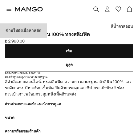
เลือกสี
สีน้ำตาลอ่อน
ข้ามไปยังเนื้อหาหลัก
กางเกงขายาวผ้าลินิน 100% ทรงสลิมฟิต
฿ 2,990.00
ราคาปัจจุบัน [฿ 2,990.00 ]
เพิ่ม
ดูลุค
จัดส่งถึงบ้านอย่างสะดวกสบาย
ทรงเข้ารูป
เอวสูงปานกลาง
มาตรฐาน
สีดำมีเฉพาะออนไลน์. ทรงสลิมฟิต. ความยาวมาตรฐาน. ผ้าลินิน 100%. เอว
ระดับกลาง. มีห่วงร้อยเข็มขัด. ปิดด้วยกระดุมและซิป. กระเป๋าข้าง 2 ช่อง.
กระเป๋าเจาะพร้อมกระดุมหนึ่งเม็ดด้านหลัง
ส่วนประกอบ และข้อแนะนำการดูแล
ขนาด
ความพร้อมของร้านค้า