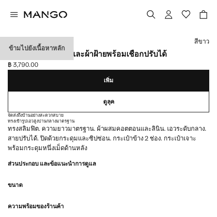
เลือกสี
สีขาว
ข้ามไปยังเนื้อหาหลัก
กางเกงผ้าผสมลินินและผ้าฝ้ายพร้อมเชือกปรับได้
฿ 3,790.00
ราคาปัจจุบัน [฿ 3,790.00 ]
เพิ่ม
ดูลุค
จัดส่งถึงบ้านอย่างสะดวกสบาย
ทรงเข้ารูป
เอวสูงปานกลาง
มาตรฐาน
ทรงสลิมฟิต. ความยาวมาตรฐาน. ผ้าผสมคอตตอนและลินิน. เอวระดับกลาง.
สายปรับได้. ปิดด้วยกระดุมและซิปซ่อน. กระเป๋าข้าง 2 ช่อง. กระเป๋าเจาะ
พร้อมกระดุมหนึ่งเม็ดด้านหลัง
ส่วนประกอบ และข้อแนะนำการดูแล
ขนาด
ความพร้อมของร้านค้า