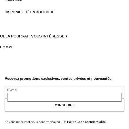
Diseñadas considerando cuidadosamente su confección, son todavía
más durables, versátiles y atemporales
DISPONIBILITÉ EN BOUTIQUE
CELA POURRAIT VOUS INTÉRESSER
HOMME
Recevez promotions exclusives, ventes privées et nouveautés
E-mail
M’INSCRIRE
En vous inscrivant, vous confirmez avoir lu la
Politique de confidentialité
.