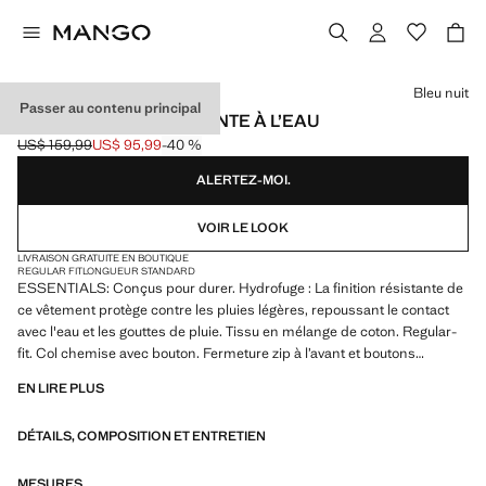
Choisissez une couleur
Bleu nuit
Passer au contenu principal
VESTE COTON RÉSISTANTE À L’EAU
US$ 159,99
US$ 95,99
-40 %
Prix initial barré [US$ 159,99 ]
Prix actuel [US$ 95,99 ]
ALERTEZ-MOI.
VOIR LE LOOK
LIVRAISON GRATUITE EN BOUTIQUE
REGULAR FIT
LONGUEUR STANDARD
ESSENTIALS: Conçus pour durer. Hydrofuge : La finition résistante de
ce vêtement protège contre les pluies légères, repoussant le contact
avec l'eau et les gouttes de pluie. Tissu en mélange de coton. Regular-
fit. Col chemise avec bouton. Fermeture zip à l’avant et boutons
dissimulés. Poche plaquée sur la poitrine. Deux poches plaquées, à
EN LIRE PLUS
rabat et bouton à l’avant. Manches longues et poignets boutonnés.
Ourlet droit
DÉTAILS, COMPOSITION ET ENTRETIEN
ESSENTIALS: Made to last. Hemos reforzado nuestras exigencias de
calidad añadiendo nuevas pruebas de resistencia a nuestras prendas.
MESURES