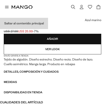
Selecciona un color
Azul marino
Saltar al contenido principal
CAMISETA LAZO
US$ 27.99
US$ 25.99
-7%
Precio inicial tachado [US$ 27.99 ]
Precio actual [US$ 25.99 ]
AÑADIR
VER LOOK
ENVÍO GRATIS A TIENDA
Tejido de algodón. Diseño estrecho. Diseño recto. Diseño de lazo.
Cuello asimétrico. Manga larga. Producto en rebajas
DETALLES, COMPOSICIÓN Y CUIDADOS
MEDIDAS
DISPONIBILIDAD EN TIENDA
CUALIDADES DEL ARTÍCULO