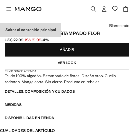
Selecciona un color
Blanco roto
Saltar al contenido principal
CAMISETA ALGODÓN ESTAMPADO FLOR
US$ 22.99
US$ 21.99
-4%
Precio inicial tachado [US$ 22.99 ]
Precio actual [US$ 21.99 ]
AÑADIR
VER LOOK
ENVÍO GRATIS A TIENDA
Tejido 100% algodón. Estampado de flores. Diseño crop. Cuello
redondo. Manga corta. Sin cierre. Producto en rebajas
DETALLES, COMPOSICIÓN Y CUIDADOS
MEDIDAS
DISPONIBILIDAD EN TIENDA
CUALIDADES DEL ARTÍCULO