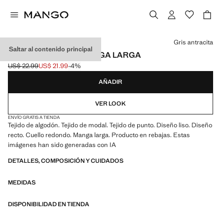
Selecciona un color
Gris antracita
Saltar al contenido principal
CAMISETA PUNTO MANGA LARGA
US$ 22.99
US$ 21.99
-4%
Precio inicial tachado [US$ 22.99 ]
Precio actual [US$ 21.99 ]
AÑADIR
VER LOOK
ENVÍO GRATIS A TIENDA
Tejido de algodón. Tejido de modal. Tejido de punto. Diseño liso. Diseño
recto. Cuello redondo. Manga larga. Producto en rebajas. Estas
imágenes han sido generadas con IA
DETALLES, COMPOSICIÓN Y CUIDADOS
MEDIDAS
DISPONIBILIDAD EN TIENDA