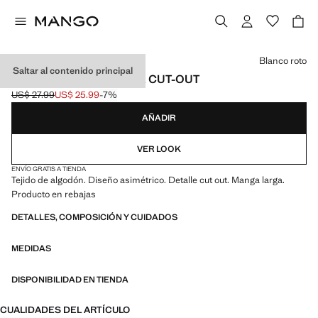
Selecciona un color
Blanco roto
Saltar al contenido principal
CAMISETA ASIMÉTRICA CUT-OUT
US$ 27.99
US$ 25.99
-7%
Precio inicial tachado [US$ 27.99 ]
Precio actual [US$ 25.99 ]
AÑADIR
VER LOOK
ENVÍO GRATIS A TIENDA
Tejido de algodón. Diseño asimétrico. Detalle cut out. Manga larga.
Producto en rebajas
DETALLES, COMPOSICIÓN Y CUIDADOS
MEDIDAS
DISPONIBILIDAD EN TIENDA
CUALIDADES DEL ARTÍCULO